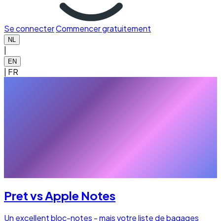
Se connecter
Commencer gratuitement
NL
|
EN
|
FR